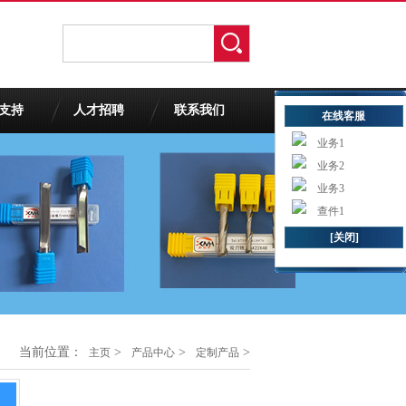
支持
人才招聘
联系我们
在线客服
业务1
业务2
业务3
查件1
[关闭]
当前位置：
>
>
>
主页
产品中心
定制产品