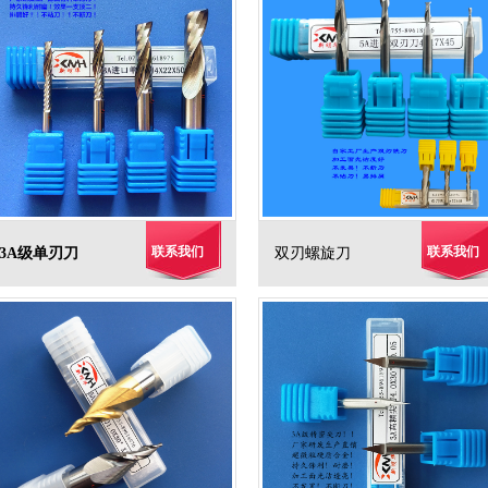
联系我们
联系我们
3A级单刃刀
双刃螺旋刀