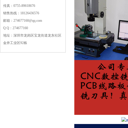
传真：0755-89618676
销售热线：18126436576
邮箱：274677160@qq.com
Q Q：274677160
地址：深圳市龙岗区宝龙街道龙东社区
金井工业区92栋